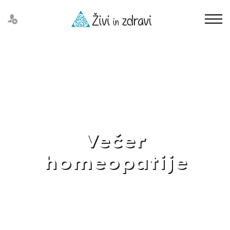
Večer
homeopatije