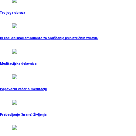
Tao joga obraza
Bi radi obiskali ambulanto za opuščanje psihiatričnih zdravil?
Meditacijska delavnica
Pogovorni večer o meditaciji
Prebavljanje (hrane) Življenja