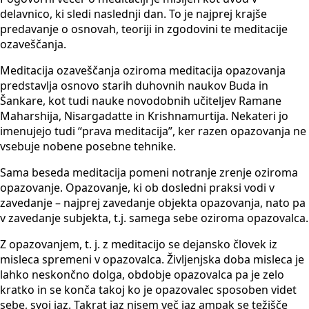
delavnico, ki sledi naslednji dan. To je najprej krajše
predavanje o osnovah, teoriji in zgodovini te meditacije
ozaveščanja.
Meditacija ozaveščanja oziroma meditacija opazovanja
predstavlja osnovo starih duhovnih naukov Buda in
Šankare, kot tudi nauke novodobnih učiteljev Ramane
Maharshija, Nisargadatte in Krishnamurtija. Nekateri jo
imenujejo tudi “prava meditacija”, ker razen opazovanja ne
vsebuje nobene posebne tehnike.
Sama beseda meditacija pomeni notranje zrenje oziroma
opazovanje. Opazovanje, ki ob dosledni praksi vodi v
zavedanje – najprej zavedanje objekta opazovanja, nato pa
v zavedanje subjekta, t.j. samega sebe oziroma opazovalca.
Z opazovanjem, t. j. z meditacijo se dejansko človek iz
misleca spremeni v opazovalca. Življenjska doba misleca je
lahko neskončno dolga, obdobje opazovalca pa je zelo
kratko in se konča takoj ko je opazovalec sposoben videt
sebe, svoj jaz. Takrat jaz nisem več jaz ampak se težišče