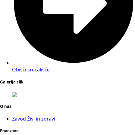
Obišči srečališče
Galerija slik
O nas
Zavod Živi in zdravi
Povezave