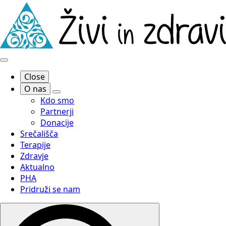
Close
O nas
Kdo smo
Partnerji
Donacije
Srečališča
Terapije
Zdravje
Aktualno
PHA
Pridruži se nam