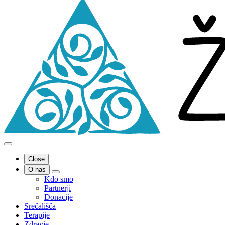
Close
O nas
Kdo smo
Partnerji
Donacije
Srečališča
Terapije
Zdravje