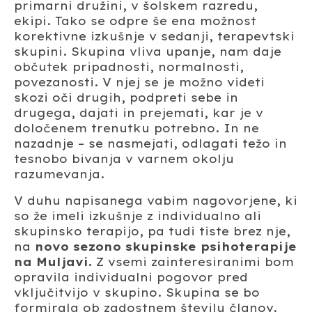
primarni družini, v šolskem razredu,
ekipi. Tako se odpre še ena možnost
korektivne izkušnje v sedanji, terapevtski
skupini. Skupina vliva upanje, nam daje
občutek pripadnosti, normalnosti,
povezanosti. V njej se je možno videti
skozi oči drugih, podpreti sebe in
drugega, dajati in prejemati, kar je v
določenem trenutku potrebno. In ne
nazadnje – se nasmejati, odlagati težo in
tesnobo bivanja v varnem okolju
razumevanja.
V duhu napisanega vabim nagovorjene, ki
so že imeli izkušnje z individualno ali
skupinsko terapijo, pa tudi tiste brez nje,
na
novo sezono skupinske psihoterapije
na Muljavi.
Z vsemi zainteresiranimi bom
opravila individualni pogovor pred
vključitvijo v skupino. Skupina se bo
formirala ob zadostnem številu članov.