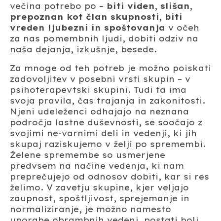
večina potrebo po –
biti viden, slišan,
prepoznan kot član skupnosti, biti
vreden ljubezni in spoštovanja
v očeh
za nas pomembnih ljudi, dobiti odziv na
naša dejanja, izkušnje, besede.
Za mnoge od teh potreb je možno poiskati
zadovoljitev v posebni vrsti skupin – v
psihoterapevtski skupini. Tudi ta ima
svoja pravila, čas trajanja in zakonitosti.
Njeni udeleženci odhajajo na neznana
področja lastne duševnosti, se soočajo z
svojimi ne-varnimi deli in vedenji, ki jih
skupaj raziskujemo v želji po spremembi.
Želene spremembe so usmerjene
predvsem na načine vedenja, ki nam
preprečujejo od odnosov dobiti, kar si res
želimo. V zavetju skupine, kjer veljajo
zaupnost, spoštljivost, sprejemanje in
normaliziranje, je možno namesto
uporabe obrambnih vedenj, postati bolj