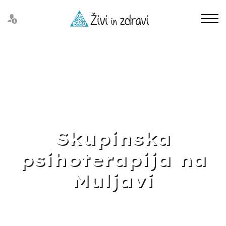
Skupinska
psihoterapija na
Muljavi