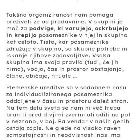
Takšna organiziranost nam pomaga
preživeti že od pradavnine. V skupini je
moč za
podvige, ki varujejo, oskrbujejo
in krepijo
posameznike v njej in skupino
kot celoto. Tisto, kar posameznike
združuje v skupino, so skupne potrebe in
iskanje njihove zadovoljitve. Vsaka
skupina ima svoja pravila (tudi, če jih
nima), vodjo, čas in prostor obstajanja,
člane, običaje, rituale …
Plemenske ureditve so v sodobnem času
za individualiziranega posameznika
oddaljene v času in prostoru daleč stran.
Na tem delu sveta se nam ni več treba
braniti pred divjimi zvermi ali oditi na pot
v neznano, v boj. Pa vendar v naših genih
ostaja zapis. Ne glede na visoko raven
samostojnosti in neodvisnosti nas ima