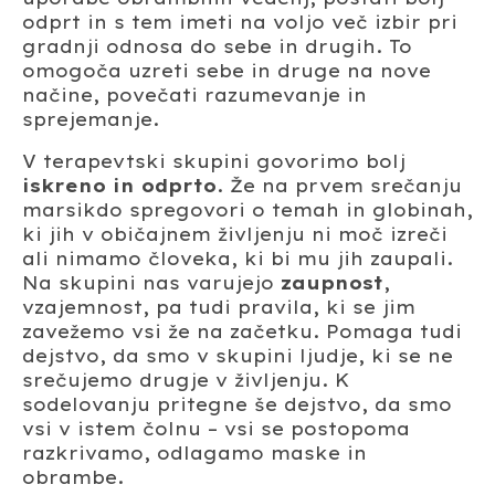
odprt in s tem imeti na voljo več izbir pri
gradnji odnosa do sebe in drugih. To
omogoča uzreti sebe in druge na nove
načine, povečati razumevanje in
sprejemanje.
V terapevtski skupini govorimo bolj
iskreno in odprto
. Že na prvem srečanju
marsikdo spregovori o temah in globinah,
ki jih v običajnem življenju ni moč izreči
ali nimamo človeka, ki bi mu jih zaupali.
Na skupini nas varujejo
zaupnost
,
vzajemnost, pa tudi pravila, ki se jim
zavežemo vsi že na začetku. Pomaga tudi
dejstvo, da smo v skupini ljudje, ki se ne
srečujemo drugje v življenju. K
sodelovanju pritegne še dejstvo, da smo
vsi v istem čolnu – vsi se postopoma
razkrivamo, odlagamo maske in
obrambe.