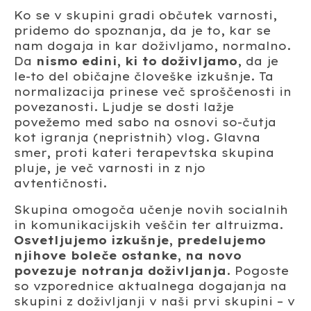
Ko se v skupini gradi občutek varnosti,
pridemo do spoznanja, da je to, kar se
nam dogaja in kar doživljamo, normalno.
Da
nismo edini, ki to doživljamo
, da je
le-to del običajne človeške izkušnje. Ta
normalizacija prinese več sproščenosti in
povezanosti. Ljudje se dosti lažje
povežemo med sabo na osnovi so-čutja
kot igranja (nepristnih) vlog. Glavna
smer, proti kateri terapevtska skupina
pluje, je več varnosti in z njo
avtentičnosti.
Skupina omogoča učenje novih socialnih
in komunikacijskih veščin ter altruizma.
Osvetljujemo izkušnje, predelujemo
njihove boleče ostanke, na novo
povezuje notranja doživljanja
. Pogoste
so vzporednice aktualnega dogajanja na
skupini z doživljanji v naši prvi skupini – v