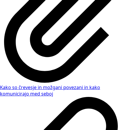
Kako so črevesje in možgani povezani in kako
komunicirajo med seboj