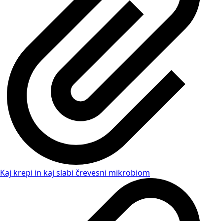
Kaj krepi in kaj slabi črevesni mikrobiom