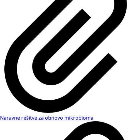
Naravne rešitve za obnovo mikrobioma