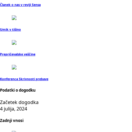
Članek o nas v reviji Sensa
Umik v tišino
Prepričevalske veščine
Konferenca Skrivnosti prebave
Podatki o dogodku
Začetek dogodka
4 julija, 2024
Zadnji vnosi