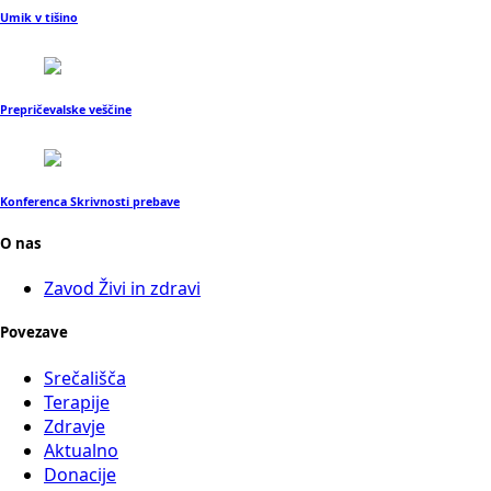
Umik v tišino
Prepričevalske veščine
Konferenca Skrivnosti prebave
O nas
Zavod Živi in zdravi
Povezave
Srečališča
Terapije
Zdravje
Aktualno
Donacije