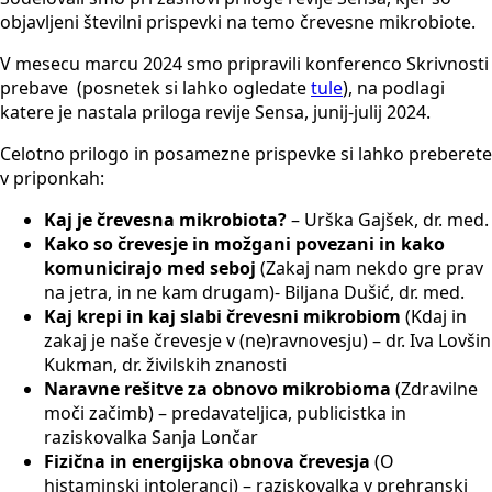
objavljeni številni prispevki na temo črevesne mikrobiote.
V mesecu marcu 2024 smo pripravili konferenco Skrivnosti
prebave (posnetek si lahko ogledate
tule
), na podlagi
katere je nastala priloga revije Sensa, junij-julij 2024.
Celotno prilogo in posamezne prispevke si lahko preberete
v priponkah:
Kaj je črevesna mikrobiota?
– Urška Gajšek, dr. med.
Kako so črevesje in možgani povezani in kako
komunicirajo med seboj
(Zakaj nam nekdo gre prav
na jetra, in ne kam drugam)- Biljana Dušić, dr. med.
Kaj krepi in kaj slabi črevesni mikrobiom
(Kdaj in
zakaj je naše črevesje v (ne)ravnovesju) – dr. Iva Lovšin
Kukman, dr. živilskih znanosti
Naravne rešitve za obnovo mikrobioma
(Zdravilne
moči začimb) – predavateljica, publicistka in
raziskovalka Sanja Lončar
Fizična in energijska obnova črevesja
(O
histaminski intoleranci) – raziskovalka v prehranski