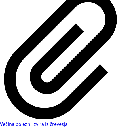
Večina bolezni izvira iz črevesja