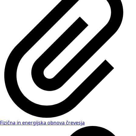
Fizična in energijska obnova črevesja