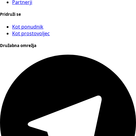
Partnerji
Pridruži se
Kot ponudnik
Kot prostovoljec
Družabna omrežja