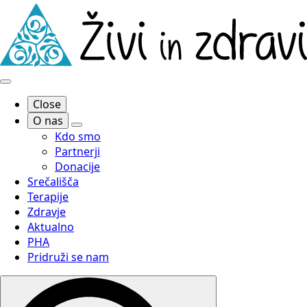
Close
O nas
Kdo smo
Partnerji
Donacije
Srečališča
Terapije
Zdravje
Aktualno
PHA
Pridruži se nam