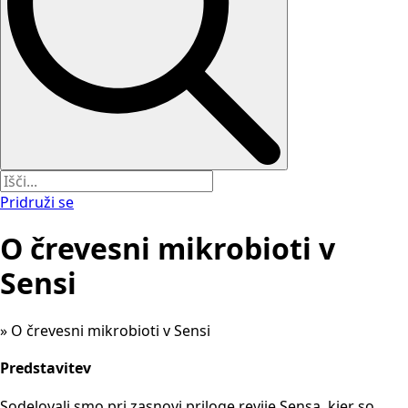
Pridruži se
O črevesni mikrobioti v
Sensi
»
O črevesni mikrobioti v Sensi
Predstavitev
Sodelovali smo pri zasnovi priloge revije Sensa, kjer so