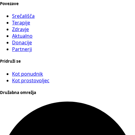
Povezave
Srečališča
Terapije
Zdravje
Aktualno
Donacije
Partnerji
Pridruži se
Kot ponudnik
Kot prostovoljec
Družabna omrežja