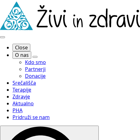
Close
O nas
Kdo smo
Partnerji
Donacije
Srečališča
Terapije
Zdravje
Aktualno
PHA
Pridruži se nam