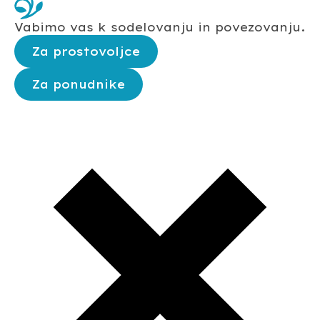
Vabimo vas k sodelovanju in povezovanju.
Za prostovoljce
Za ponudnike