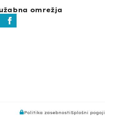
užabna omrežja
Politika zasebnosti
Splošni pogoji