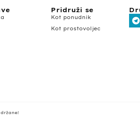
ave
Pridruži se
Dr
ča
Kot ponudnik
Kot prostovoljec
o
idržane!