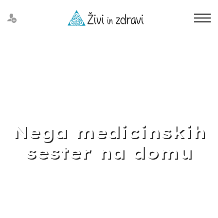
Nega medicinskih
sester na domu