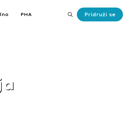
Pridruži se
lno
PHA
Search
for:
ja