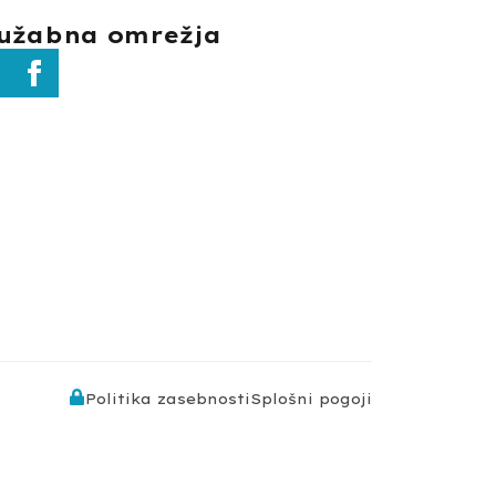
užabna omrežja
Politika zasebnosti
Splošni pogoji