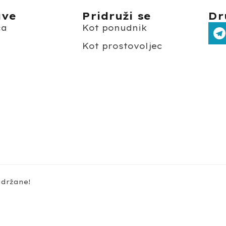
ave
Pridruži se
Dr
ča
Kot ponudnik
Kot prostovoljec
o
idržane!