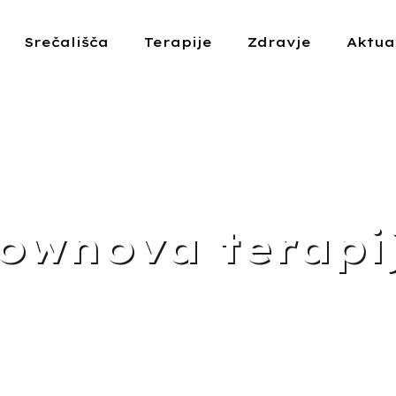
Srečališča
Terapije
Zdravje
Aktua
ownova terapi