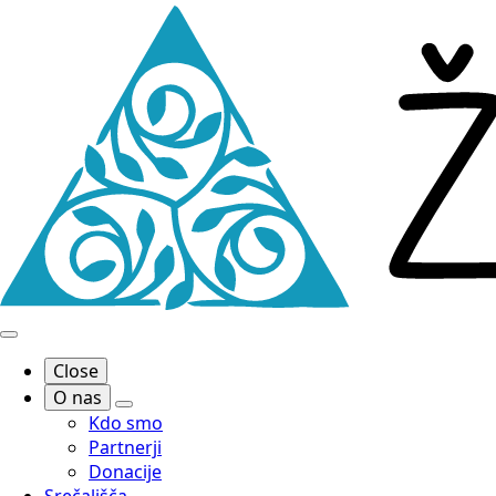
Close
O nas
Kdo smo
Partnerji
Donacije