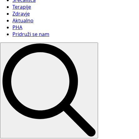
Srečališča
Terapije
Zdravje
Aktualno
PHA
Pridruži se nam