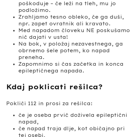
poškoduje – če leži na tleh, mu jo
podložimo.
Zrahljamo tesno obleko, če ga duši,
npr. zapet ovratnik ali kravato.
Med napadom človeku NE poskušamo
nič dajati v usta!
Na bok, v položaj nezavestnega, ga
obrnemo šele potem, ko napad
preneha.
Zapomnimo si čas začetka in konca
epileptičnega napada.
Kdaj poklicati rešilca?
Pokliči 112 in prosi za rešilca:
če je oseba prvič doživela epileptični
napad,
če napad traja dlje, kot običajno pri
tej osebi,